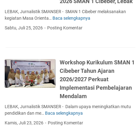
2026 SMAN 1 Cibeber, Lebak
B
u
a
r
LEBAK, Jurnalistik SMANSER - SMAN 1 Cibeber melaksanakan
n
i
kegiatan Masa Orienta…
Baca selengkapnya
M
t
k
e
u
Sabtu, Juli 25, 2026
Posting Komentar
u
m
a
l
b
n
e
a
b
r
n
a
&
g
g
Workshop Kurikulum SMAN 1
E
u
i
k
Cibeber Tahun Ajaran
n
K
s
J
2026/2027 Perkuat
o
t
i
r
Implementasi Pembelajaran
r
w
b
a
Mendalam
a
a
k
K
n
LEBAK, Jurnalistik SMANSER - Dalam upaya meningkatkan mutu
u
e
K
pendidikan dan me…
Baca selengkapnya
W
r
p
e
o
i
Kamis, Juli 23, 2026
Posting Komentar
e
b
r
k
m
a
k
u
i
k