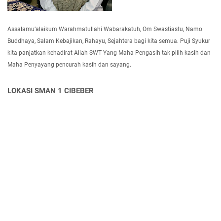
2
7
l
m
7
k
u
P
a
Assalamu’alaikum Warahmatullahi Wabarakatuh, Om Swastiastu, Namo
k
e
n
a
Buddhaya, Salam Kebajikan, Rahayu, Sejahtera bagi kita semua. Puji Syukur
r
L
(
kita panjatkan kehadirat Allah SWT Yang Maha Pengasih tak pilih kasih dan
k
i
M
Maha Penyayang pencurah kasih dan sayang.
u
m
O
a
a
P
t
LOKASI SMAN 1 CIBEBER
D
)
I
i
2
m
v
0
p
i
2
l
s
6
e
i
S
m
k
M
e
e
A
n
p
N
t
a
1
a
d
C
s
a
i
i
P
b