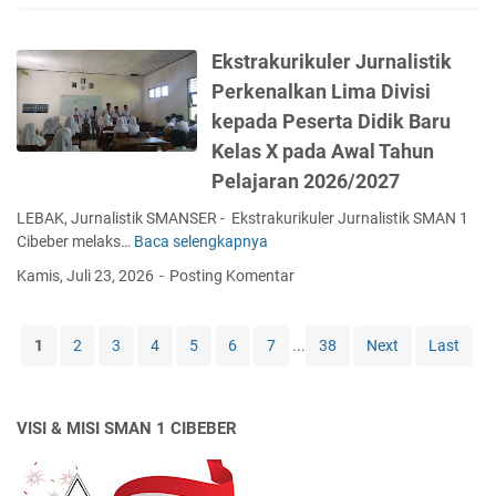
s
l
m
a
h
e
p
r
o
r
Ekstrakurikuler Jurnalistik
i
a
p
S
n
Perkenalkan Lima Divisi
n
K
M
a
d
u
A
kepada Peserta Didik Baru
n
i
r
N
Kelas X pada Awal Tahun
d
K
i
1
a
Pelajaran 2026/2027
a
k
C
n
s
u
i
LEBAK, Jurnalistik SMANSER - Ekstrakurikuler Jurnalistik SMAN 1
K
e
l
b
Cibeber melaks…
Baca selengkapnya
E
e
p
u
e
k
b
Kamis, Juli 23, 2026
Posting Komentar
u
m
b
s
e
h
S
e
t
r
a
M
r
r
s
1
2
3
4
5
6
7
...
38
n
Next
Last
A
,
a
a
C
N
L
k
m
i
1
e
u
a
p
C
b
VISI & MISI SMAN 1 CIBEBER
r
a
t
i
a
i
n
a
b
k
k
M
M
e
T