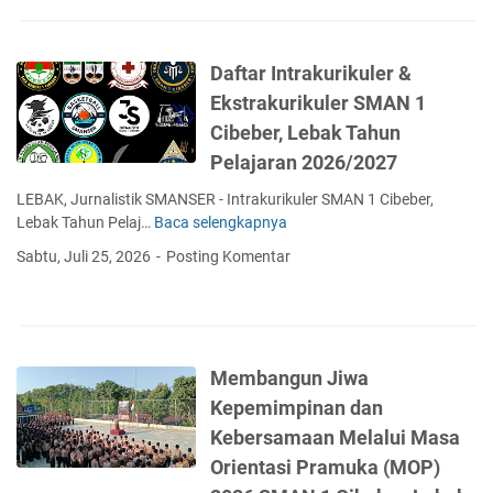
e
g
e
Daftar Intrakurikuler &
r
Ekstrakurikuler SMAN 1
i
1
Cibeber, Lebak Tahun
C
Pelajaran 2026/2027
i
b
LEBAK, Jurnalistik SMANSER - Intrakurikuler SMAN 1 Cibeber,
e
Lebak Tahun Pelaj…
Baca selengkapnya
D
b
a
Sabtu, Juli 25, 2026
Posting Komentar
e
f
r
t
S
a
a
r
l
I
Membangun Jiwa
u
n
Kepemimpinan dan
r
t
k
r
Kebersamaan Melalui Masa
a
a
Orientasi Pramuka (MOP)
n
k