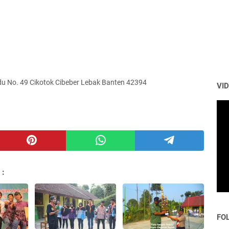
u No. 49 Cikotok Cibeber Lebak Banten 42394
VI
 :
FO