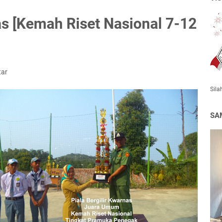
as [Kemah Riset Nasional 7-12
tar
Sila
SA