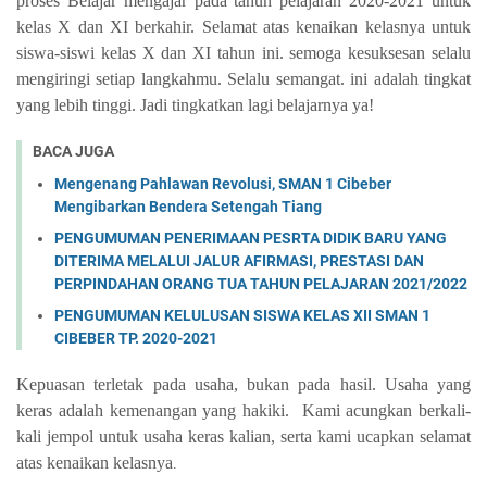
proses Belajar mengajar pada tahun pelajaran 2020-2021 untuk
kelas X dan XI berkahir.
Selamat atas kenaikan kelasnya untuk
siswa-siswi kelas X dan XI tahun ini.
semoga kesuksesan selalu
mengiringi setiap langkahmu.
Selalu semangat. ini adalah tingkat
yang lebih tinggi. Jadi tingkatkan lagi belajarnya ya!
BACA JUGA
Mengenang Pahlawan Revolusi, SMAN 1 Cibeber
Mengibarkan Bendera Setengah Tiang
PENGUMUMAN PENERIMAAN PESRTA DIDIK BARU YANG
DITERIMA MELALUI JALUR AFIRMASI, PRESTASI DAN
PERPINDAHAN ORANG TUA TAHUN PELAJARAN 2021/2022
PENGUMUMAN KELULUSAN SISWA KELAS XII SMAN 1
CIBEBER TP. 2020-2021
Kepuasan terletak pada usaha, bukan pada hasil.
Usaha yang
keras adalah kemenangan yang hakiki. Kami
acungkan berkali-
kali jempol untuk usaha keras kalian, serta kami
ucapkan selamat
atas kenaikan kelasnya
.