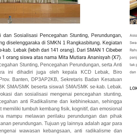
i dan Sosialisasi Pencegahan Stunting, Perundungan,
Ass
ng diselenggaraka di SMKN 1 Rangkasbitung. Kegiatan
Swas
kab. Lebak (lebih dari 141 orang). Dari SMAN 1 Cibeber
Raha
an 1 orang siswa atas nama Mita Mutiara Ananisyah (X7).
panj
ncegahan Stunting, Pencegahan Perundungan, serta Anti
tak 
ra ini dihadiri juga oleh kepala KCD Lebak, Biro
dan
Prov. Banten, DP3AP2KB, Sekretaris Badan Kesatuan
u BK SMA/SMK beserta siswa/i SMA/SMK se-kab. Lebak.
LO
dvokasi dan sosialisasi mengenai pencegahan stunting,
cegahan anti Radikalisme dan kebhinekaan, sehingga
memiliki tumbuh kembang fisik, kognitif, dan emosional
iswa mampu melawan perilaku perundungan dan pihak
anan perundungan. Tujuan yg lainnya adalah agar para
ngenai wawasan kebangsaan, anti radikalisme dan