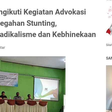
gikuti Kegiatan Advokasi
cegahan Stunting,
Radikalisme dan Kebhinekaan
Sila
tar
SA