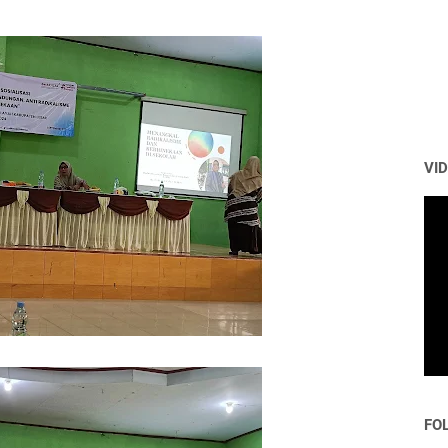
VI
FO