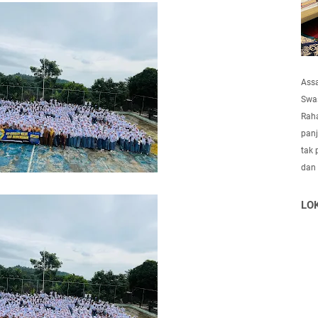
Ass
Swas
Raha
panj
tak 
dan
LO