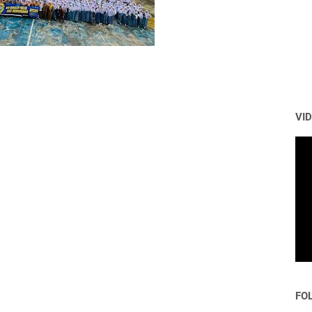
VI
FO