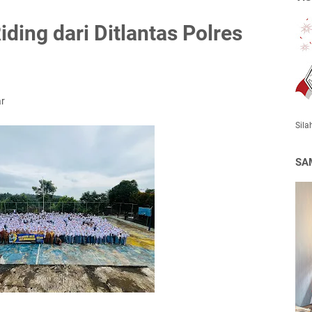
ding dari Ditlantas Polres
r
Sila
SA