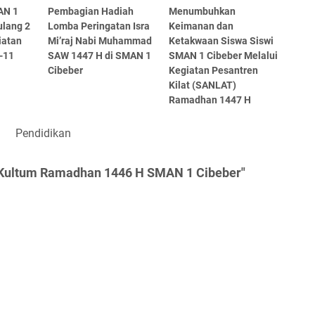
AN 1
Pembagian Hadiah
Menumbuhkan
ulang 2
Lomba Peringatan Isra
Keimanan dan
iatan
Mi’raj Nabi Muhammad
Ketakwaan Siswa Siswi
-11
SAW 1447 H di SMAN 1
SMAN 1 Cibeber Melalui
Cibeber
Kegiatan Pesantren
Kilat (SANLAT)
Ramadhan 1447 H
Pendidikan
 Kultum Ramadhan 1446 H SMAN 1 Cibeber"