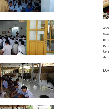
Ass
Swas
Raha
panj
tak 
dan
LO