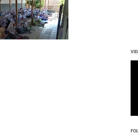
VI
FO