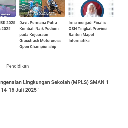
NBK 2025
Davit Permana Putra
Irma menjadi Finalis
s 2025
Kembali Naik Podium
OSN Tingkat Provinsi
pada Kejuaraan
Banten Mapel
Grasstrack Motorcross
Informatika
Open Championship
Pendidikan
engenalan Lingkungan Sekolah (MPLS) SMAN 1
14-16 Juli 2025 "