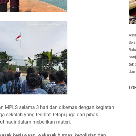
Ass
Swas
Raha
panj
tak 
dan
LO
n MPLS selama 3 hari dan dikemas dengan kegiatan
sekolah yang terlibat, tetapi juga dari pihak
ut hadir dalam meberikan materi.
akasek kesiswaan, wakasek humas, kepolisian dan