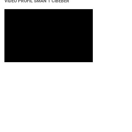
VIDEO PROFIL SMAN 1 CIBEBER
FOLLOW ME
Profil
Kalender