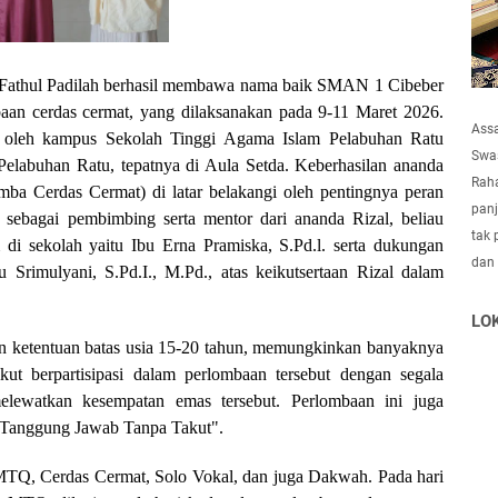
Fathul Padilah berhasil membawa nama baik SMAN 1 Cibeber
aan cerdas cermat, yang dilaksanakan pada 9-11 Maret 2026.
Ass
g oleh kampus Sekolah Tinggi Agama Islam Pelabuhan Ratu
Swas
elabuhan Ratu, tepatnya di Aula Setda. Keberhasilan ananda
Raha
a Cerdas Cermat) di latar belakangi oleh pentingnya peran
panj
 sebagai pembimbing serta mentor dari ananda Rizal, beliau
tak 
i sekolah yaitu Ibu Erna Pramiska, S.Pd.l. serta dukungan
dan
Srimulyani, S.Pd.I., M.Pd., atas keikutsertaan Rizal dalam
LO
n ketentuan batas usia 15-20 tahun, memungkinkan banyaknya
kut berpartisipasi dalam perlombaan tersebut dengan segala
elewatkan kesempatan emas tersebut. Perlombaan ini juga
 Tanggung Jawab Tanpa Takut".
i MTQ, Cerdas Cermat, Solo Vokal, dan juga Dakwah. Pada hari