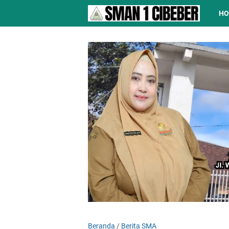
H
Beranda
/
Berita SMA