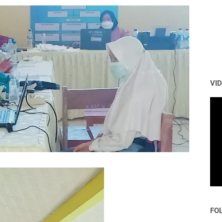
VI
FO