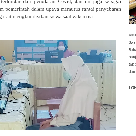
 terhindar dari penularan Covid, dan ini juga sebagai
m pemerintah dalam upaya memutus rantai penyebaran
ng ikut mengkondisikan siswa saat vaksinasi.
Ass
Swas
Raha
panj
tak 
dan
LO