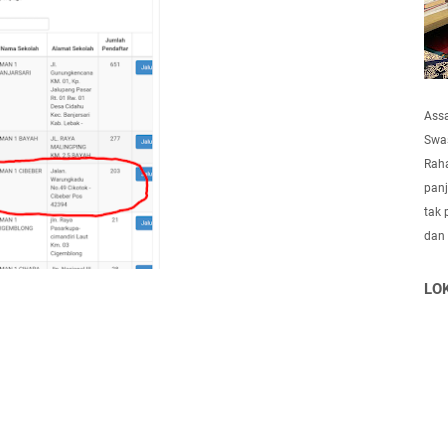
Ass
Swas
Raha
panj
tak 
dan
LO