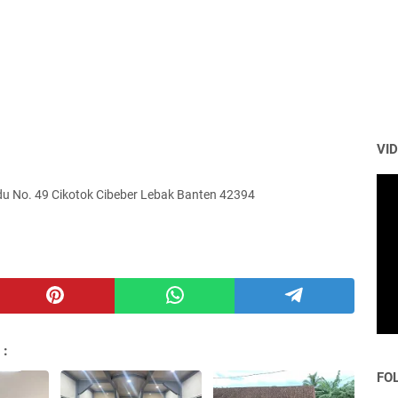
VI
u No. 49 Cikotok Cibeber Lebak Banten 42394
 :
FO