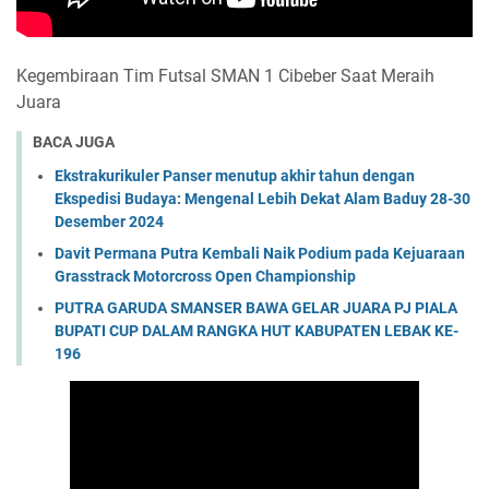
Kegembiraan Tim Futsal SMAN 1 Cibeber Saat Meraih
Juara
BACA JUGA
Ekstrakurikuler Panser menutup akhir tahun dengan
Ekspedisi Budaya: Mengenal Lebih Dekat Alam Baduy 28-30
Desember 2024
Davit Permana Putra Kembali Naik Podium pada Kejuaraan
Grasstrack Motorcross Open Championship
PUTRA GARUDA SMANSER BAWA GELAR JUARA PJ PIALA
BUPATI CUP DALAM RANGKA HUT KABUPATEN LEBAK KE-
196